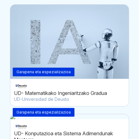
Garapena eta espezializazioa
UD- Matematikako Ingeniaritzako Gradua
UD-Universidad de Deusto
Garapena eta espezializazioa
UD- Konputazioa eta Sistema Adimendunak