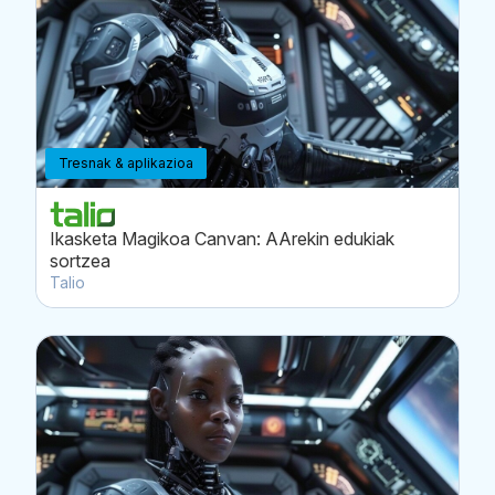
Tresnak & aplikazioa
Ikasketa Magikoa Canvan: AArekin edukiak
sortzea
Talio