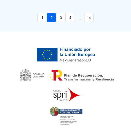
...
1
2
3
4
14