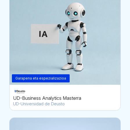
Garapena eta espezializazioa
UD-Business Analytics Masterra
UD-Universidad de Deusto