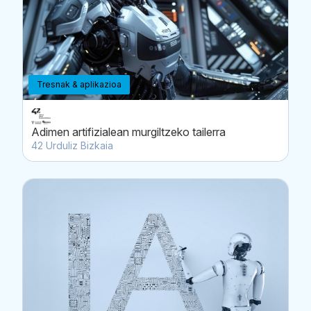
Tresnak & aplikazioa
Adimen artifizialean murgiltzeko tailerra
42 Urduliz Bizkaia