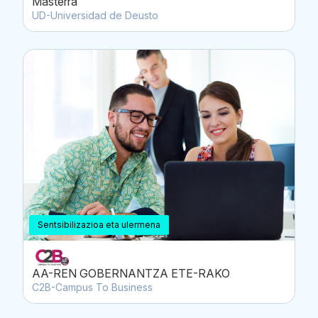
Masterra
UD-Universidad de Deusto
Sentsibilizazioa eta ulermena
AA-REN GOBERNANTZA ETE-RAKO
C2B-Campus To Business