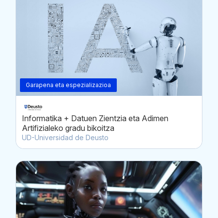
Garapena eta espezializazioa
Informatika + Datuen Zientzia eta Adimen
Artifizialeko gradu bikoitza
UD-Universidad de Deusto