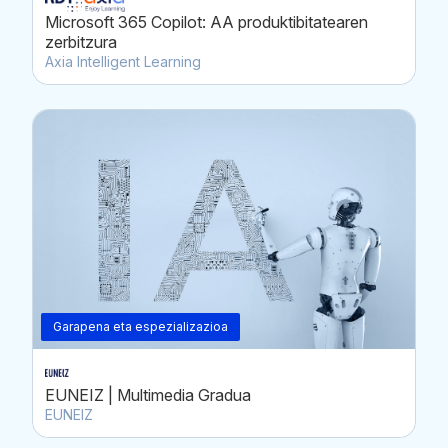
Microsoft 365 Copilot: AA produktibitatearen
zerbitzura
Axia Intelligent Learning
Garapena eta espezializazioa
EUNEIZ | Multimedia Gradua
EUNEIZ