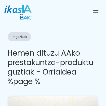
Iragazkiak
Hemen dituzu AAko
prestakuntza-produktu
guztiak - Orrialdea
%page %