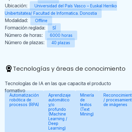
Ubicación:
Universidad del País Vasco – Euskal Herriko
Unibertsitatea/ Facultad de Informatica. Donostia
Modalidad:
Offline
Formación reglada:
SÍ
Número de horas:
6000 horas
Número de plazas:
40 plazas
Tecnologías y áreas de conocimiento
Tecnologías de IA en las que capacita el producto
formativo
Automatización
Aprendizaje
Minería
Reconocimien
robótica de
automático
de
/ procesamien
procesos (RPA)
y/o
textos
de imágenes
profundo
(Text
(Machine
Mining)
Learning /
Deep
Learning)