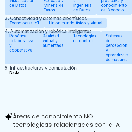
Visualización
Aplicada y
e
predictiva y
de Datos
Minería de
Ingeniería
conocimiento
Datos
de Datos
del Negocio
3. Conectividad y sistemas ciberfísicos
Tecnologías IoT
Unión mundo físico y virtual
4. Automatización y robótica inteligentes
Robótica
Realidad
Tecnologías
Sistemas
colaborativa
virtual y
de control
de
y
aumentada
percepción
cooperativa
y
aprendizaje
de máquina
5. Infraestructuras y computación
Nada
Áreas de conocimiento NO
tecnológicas relacionadas con la IA