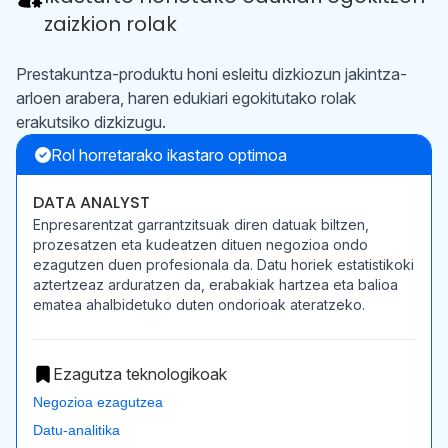
zaizkion rolak
Prestakuntza-produktu honi esleitu dizkiozun jakintza-
arloen arabera, haren edukiari egokitutako rolak
erakutsiko dizkizugu.
Rol horretarako ikastaro optimoa
DATA ANALYST
Enpresarentzat garrantzitsuak diren datuak biltzen,
prozesatzen eta kudeatzen dituen negozioa ondo
ezagutzen duen profesionala da. Datu horiek estatistikoki
aztertzeaz arduratzen da, erabakiak hartzea eta balioa
ematea ahalbidetuko duten ondorioak ateratzeko.
Ezagutza teknologikoak
Negozioa ezagutzea
Datu-analitika