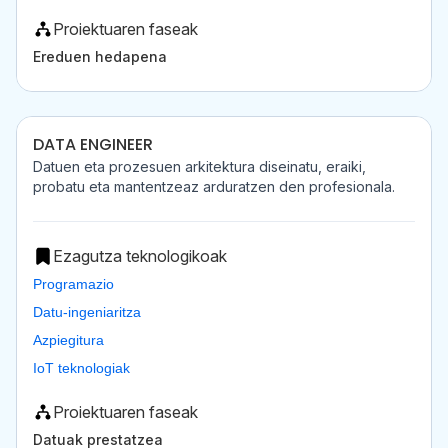
Proiektuaren faseak
Ereduen hedapena
DATA ENGINEER
Datuen eta prozesuen arkitektura diseinatu, eraiki,
probatu eta mantentzeaz arduratzen den profesionala.
Ezagutza teknologikoak
Programazio
Datu-ingeniaritza
Azpiegitura
IoT teknologiak
Proiektuaren faseak
Datuak prestatzea