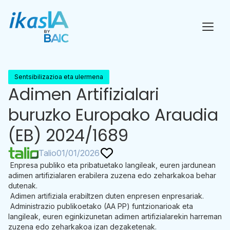
Sentsibilizazioa eta ulermena
Adimen Artifizialari
buruzko Europako Araudia
(EB) 2024/1689
Talio
01/01/2026
Enpresa publiko eta pribatuetako langileak, euren jardunean
adimen artifizialaren erabilera zuzena edo zeharkakoa behar
dutenak.
Adimen artifiziala erabiltzen duten enpresen enpresariak.
Administrazio publikoetako (AA PP) funtzionarioak eta
langileak, euren eginkizunetan adimen artifizialarekin harreman
zuzena edo zeharkakoa izan dezaketenak.