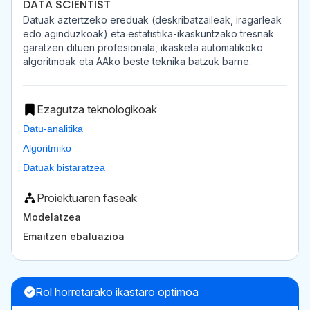
DATA SCIENTIST
Datuak aztertzeko ereduak (deskribatzaileak, iragarleak
edo aginduzkoak) eta estatistika-ikaskuntzako tresnak
garatzen dituen profesionala, ikasketa automatikoko
algoritmoak eta AAko beste teknika batzuk barne.
Ezagutza teknologikoak
Datu-analitika
Algoritmiko
Datuak bistaratzea
Proiektuaren faseak
Modelatzea
Emaitzen ebaluazioa
Rol horretarako ikastaro optimoa