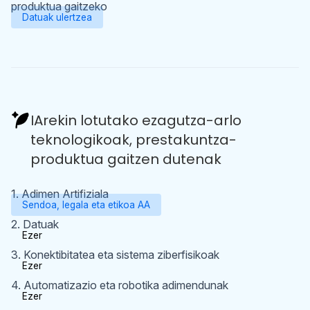
produktua gaitzeko
Datuak ulertzea
IArekin lotutako ezagutza-arlo
teknologikoak, prestakuntza-
produktua gaitzen dutenak
1. Adimen Artifiziala
Sendoa, legala eta etikoa AA
2. Datuak
Ezer
3. Konektibitatea eta sistema ziberfisikoak
Ezer
4. Automatizazio eta robotika adimendunak
Ezer