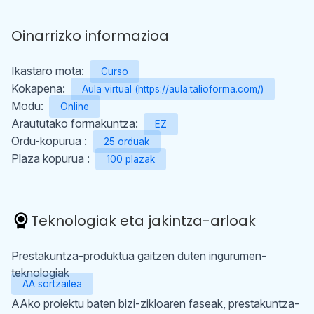
Oinarrizko informazioa
Ikastaro mota:
Curso
Kokapena:
Aula virtual (https://aula.talioforma.com/)
Modu:
Online
Araututako formakuntza:
EZ
Ordu-kopurua :
25 orduak
Plaza kopurua :
100 plazak
Teknologiak eta jakintza-arloak
Prestakuntza-produktua gaitzen duten ingurumen-
teknologiak
AA sortzailea
AAko proiektu baten bizi-zikloaren faseak, prestakuntza-