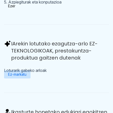
5. Azpiegiturak eta konputazioa
Ezer
IArekin lotutako ezagutza-arlo EZ-
TEKNOLOGIKOAK, prestakuntza-
produktua gaitzen dutenak
Loturarik gabeko arloak
Ez-markatu
Ikasturte honetako edukiari egokitzen