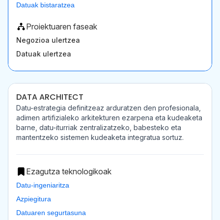
Datuak bistaratzea
Proiektuaren faseak
Negozioa ulertzea
Datuak ulertzea
DATA ARCHITECT
Datu-estrategia definitzeaz arduratzen den profesionala,
adimen artifizialeko arkitekturen ezarpena eta kudeaketa
barne, datu-iturriak zentralizatzeko, babesteko eta
mantentzeko sistemen kudeaketa integratua sortuz.
Ezagutza teknologikoak
Datu-ingeniaritza
Azpiegitura
Datuaren segurtasuna