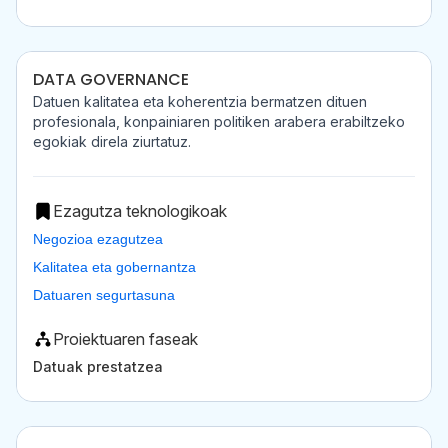
DATA GOVERNANCE
Datuen kalitatea eta koherentzia bermatzen dituen
profesionala, konpainiaren politiken arabera erabiltzeko
egokiak direla ziurtatuz.
Ezagutza teknologikoak
Negozioa ezagutzea
Kalitatea eta gobernantza
Datuaren segurtasuna
Proiektuaren faseak
Datuak prestatzea