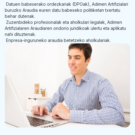
Datuen babeserako ordezkariak (DPOak), Adimen Artifizialari
buruzko Araudia euren datu babeseko politiketan txertatu
behar dutenak.
Zuzenbideko profesionalak eta aholkulari legalak, Adimen
Artifizialaren Araudiaren ondorio juridikoak ulertu eta aplikatu
nahi dituztenak.
Enpresa-inguruneko araudia betetzeko aholkulariak.