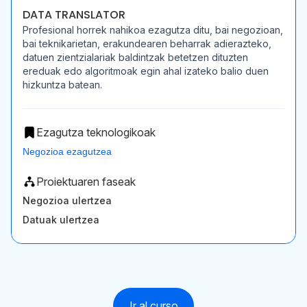
DATA TRANSLATOR
Profesional horrek nahikoa ezagutza ditu, bai negozioan,
bai teknikarietan, erakundearen beharrak adierazteko,
datuen zientzialariak baldintzak betetzen dituzten
ereduak edo algoritmoak egin ahal izateko balio duen
hizkuntza batean.
Ezagutza teknologikoak
Negozioa ezagutzea
Proiektuaren faseak
Negozioa ulertzea
Datuak ulertzea
Ir al curso